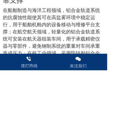
在船舶制造与海洋工程领域，铝合金轨道系统
的抗腐蚀性能使其可在高盐雾环境中稳定运
行，用于船舶机舱内的设备移动与维修平台支
撑；在航空航天领域，轻量化的铝合金轨道系
统可安装在航天器组装车间，用于承载精密仪
器与零部件，避免钢制系统的重量对车间承重
造成压力；在核工业领域，采用防辐射铝合金
材质的轨道系统，可在辐射环境中辅助设备移
动与物料运输，减少人员暴露在辐射环境中的
时间。
四、现状挑战与未来发展
趋势
当前，铝合金轨道系统市场已逐步成熟，但在
推广与技术应用中仍面临一些挑战：一方面，
高端铝合金轨道系统的核心组件（如精密伺服