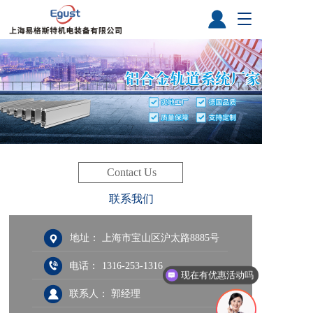
T
o
g
g
l
e
n
a
v
i
g
a
Contact Us
t
联系我们
i
o
n
地址：
上海市宝山区沪太路8885号
电话：
1316-253-1316
现在有优惠活动吗
联系人：
郭经理