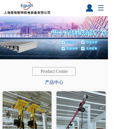
T
o
g
g
l
e
n
a
v
i
g
a
Product Center
t
产品中心
i
o
n