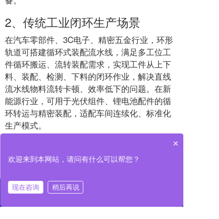
2、传统工业闭环生产场景
在汽车零部件、3C电子、精密五金行业，环形
轨道可搭建循环式装配流水线，满足多工位工
件循环搬运、流转装配需求，实现工件从上下
料、装配、检测、下料的闭环作业，解决直线
流水线物料流转卡顿、效率低下的问题。在新
能源行业，可用于光伏组件、锂电池配件的循
环转运与精密装配，适配车间连续化、标准化
生产模式。
×
3、洁净与智能实验室场景
欢迎来到本网站，请问有什么可以帮您？
针对航空航天、精密仪器、医药实验室等对环
境洁净度、静音性要求极高的场景，铝合金环
形轨道无锈渣、无噪音、无粉尘污染的特性，
现在咨询
稍后再说
可完美适配无尘作业环境，用于精密仪器吊
装、智能设备调试、实验器材循环转运，保障