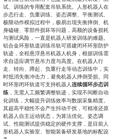
试、训练的专用配套吊轨系统。人形机器人在
步态行走、负重训练、姿态调整、平衡测试、
极限动作模拟过程中，极易出现失衡摔倒、机
身磕碰、零部件损坏等问题，高额的设备损耗
与测试风险，一直是机器人研发训练的难题。
铝合金环形轨道训练吊轨可搭建闭环环形防护
轨迹，全程悬浮悬吊机器人机身，根据训练需
求自适应调节悬吊力度与高度。在机器人行
走、转向、蹲起、负重行走等动态训练中，实
时抵消失衡冲击力，避免机器人摔倒受损。同
时环形闭环轨道可支持机器人
连续循环步态训
，无需人工频繁调整轨迹，实现不间断自动
练
化训练，大幅提升训练效率与数据采集精度。
其超高平稳性不会产生抖动干扰，可精准还原
机器人自主运动状态，为算法优化、姿态调
试、性能测试提供稳定的硬件支撑，是目前人
形机器人实验室、智能装备研发基地的标配设
备。