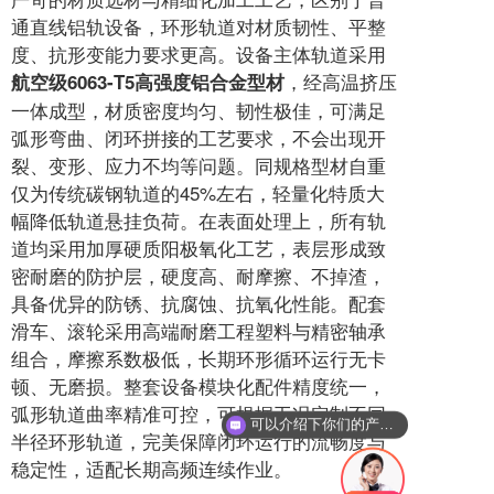
通直线铝轨设备，环形轨道对材质韧性、平整
度、抗形变能力要求更高。设备主体轨道采用
，经高温挤压
航空级6063-T5高强度铝合金型材
一体成型，材质密度均匀、韧性极佳，可满足
弧形弯曲、闭环拼接的工艺要求，不会出现开
裂、变形、应力不均等问题。同规格型材自重
仅为传统碳钢轨道的45%左右，轻量化特质大
幅降低轨道悬挂负荷。在表面处理上，所有轨
道均采用加厚硬质阳极氧化工艺，表层形成致
密耐磨的防护层，硬度高、耐摩擦、不掉渣，
具备优异的防锈、抗腐蚀、抗氧化性能。配套
滑车、滚轮采用高端耐磨工程塑料与精密轴承
组合，摩擦系数极低，长期环形循环运行无卡
顿、无磨损。整套设备模块化配件精度统一，
弧形轨道曲率精准可控，可根据工况定制不同
可以介绍下你们的产品么
半径环形轨道，完美保障闭环运行的流畅度与
稳定性，适配长期高频连续作业。